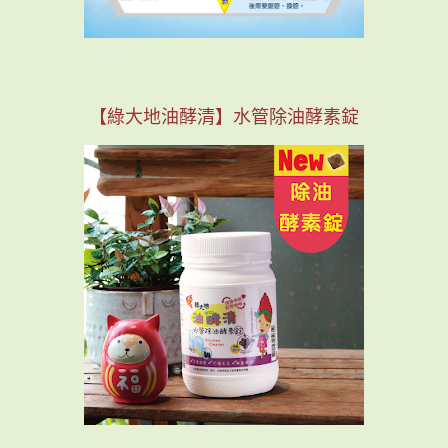
【綠大地油酵清】水管除油酵素錠