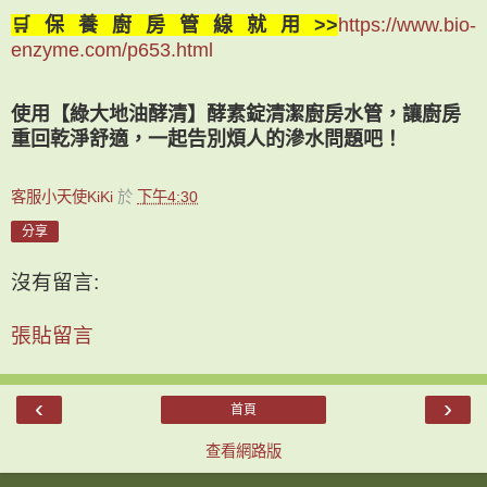
🛒保養廚房管線就用>>
https://www.bio-
enzyme.com/p653.html
使用【綠大地油酵清】酵素錠清潔廚房水管，讓廚房
重回乾淨舒適，一起告別煩人的滲水問題吧！
客服小天使KiKi
於
下午4:30
分享
沒有留言:
張貼留言
‹
›
首頁
查看網路版