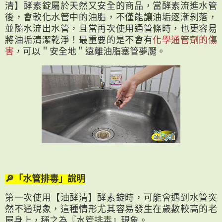
清】酵素錠屬於天然又安全的商品，當酵素流進水管
後，會軟化水管中的油脂，不僅能讓油垢逐漸剝落，
並隨水流出水管，且當再次使用通管條時，也更容易
將油垢清潔乾淨！最重要的是不會有
化學通管劑的傷
害
，可以＂安全地＂遠離油脂塞管夢魘。
🔎「水管排毒」說明
第一次使用【油酵清】酵素錠時，可能會遇到水管突
然不通現象，這種情形尤其容易發生在歲數較高的老
屋身上，稱之為『水管排毒』現象。