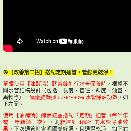
🎯【改善第二招】搭配定期通管，管線更乾淨！
單獨使用【油酵清】酵素錠進行水管保養時
，根據不
同水管結構設計（包括：長度、管徑、斜度、油量、
異物等），
酵素能發揮 60%～80% 水管除油功效
，如
下左圖。
使用【油酵清】酵素錠並搭配「定期」通管（每半年
或一年疏通一次）
，則
能達到 100% 的水管除油效
果
，下次通管時會明顯變好通，且通得乾淨！如下右