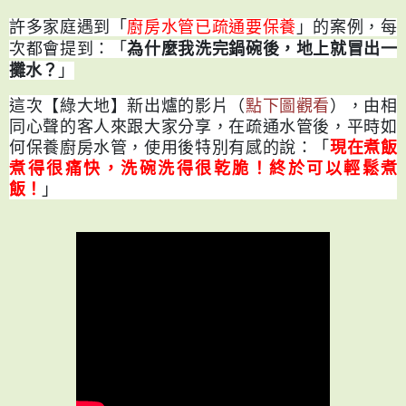
許多家庭遇到「
廚房水管已疏通要保養
」的案例，每
為什麼我洗完鍋碗後，地上就冒出一
次都會提到：「
攤水？
」
這次【綠大地】新出爐的影片（
點下圖觀看
），由相
同心聲的客人來跟大家分享，在疏通水管後，平時如
何保養廚房水管，使用後特別有感的說：「
現在煮飯
煮得很痛快，洗碗洗得很乾脆！終於可以輕鬆煮
飯！
」