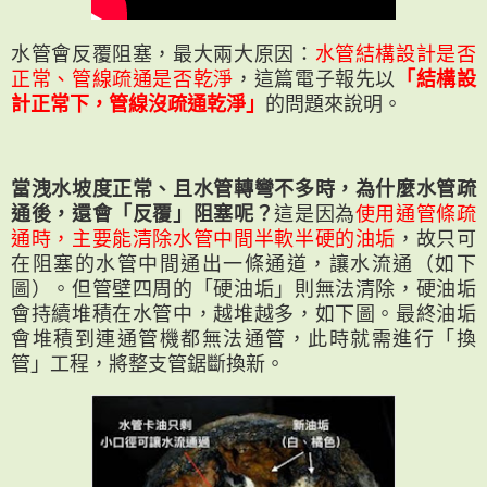
水管會反覆阻塞，最大兩大原因：
水管結構設計是否
正常、管線疏通是否乾淨
，這篇電子報先以
「結構設
計正常下，管線沒疏通乾淨」
的問題來說明。
當洩水坡度正常、且水管轉彎不多時，為什麼水管疏
通後，還會「反覆」阻塞呢？
這是因為
使用通管條疏
通時，主要能清除水管中間半軟半硬的油垢
，故只可
在阻塞的水管中間通出一條通道，讓水流通（如下
圖）。但管壁四周的「硬油垢」則無法清除，硬油垢
會持續堆積在水管中，越堆越多，如下圖。最終油垢
會堆積到連通管機都無法通管，此時就需進行「換
管」工程，將整支管鋸斷換新。