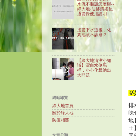
水流不順該怎麼辦--
綠大地-油酵清搭配
通管條使用說明
接管下水道後，化
糞池該不該廢？
【綠大地清潔小知
識】漂白水倒馬
桶，小心化糞池出
大問題！

網站導覽
排
綠大地首頁
味
關於綠大地
地
防疫相關
王
因
文章分類