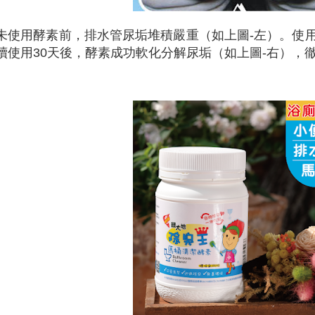
未使用酵素前，排水管尿垢堆積嚴重（如上圖-左）。使
續使用30天後，酵素成功軟化分解尿垢（如上圖-右），