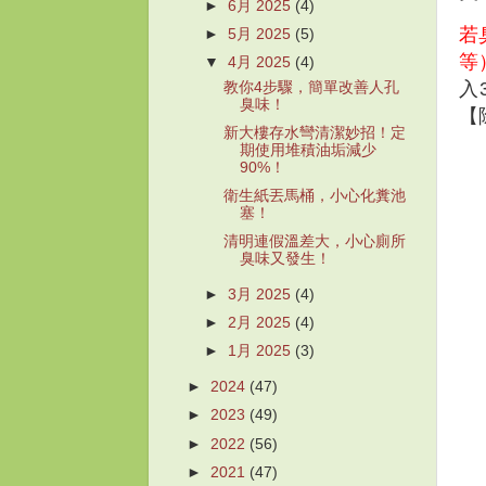
►
6月 2025
(4)
若
►
5月 2025
(5)
等
▼
4月 2025
(4)
入
教你4步驟，簡單改善人孔
臭味！
【
新大樓存水彎清潔妙招！定
期使用堆積油垢減少
90%！
衛生紙丟馬桶，小心化糞池
塞！
清明連假溫差大，小心廁所
臭味又發生！
►
3月 2025
(4)
►
2月 2025
(4)
►
1月 2025
(3)
►
2024
(47)
►
2023
(49)
►
2022
(56)
►
2021
(47)