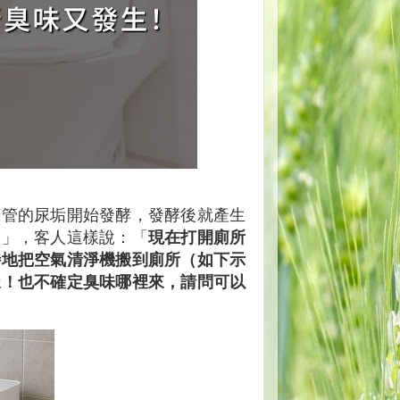
水管的尿垢開始發酵，發酵後就產生
味
」，客人這樣說：「
現在打開廁所
特地把空氣清淨機搬到廁所（如下示
樣！也不確定臭味哪裡來，請問可以