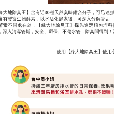
【綠大地除臭王】含有近30種天然臭味鉗合分子，可迅速
含有豐富生物酵素，以水活化酵素後，可深入分解管垢
酵素不同處在於，【綠大地除臭王】採先進定植包埋科
，深入清潔管垢，安全、環保、不傷水管，除臭聞得到！
使用【綠大地除臭王】使用