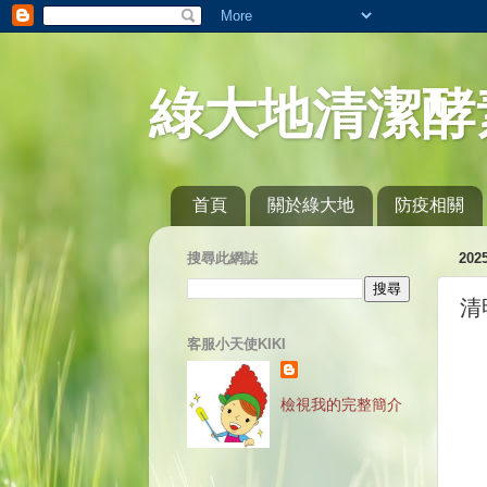
綠大地清潔酵
首頁
關於綠大地
防疫相關
搜尋此網誌
20
清
客服小天使KIKI
檢視我的完整簡介