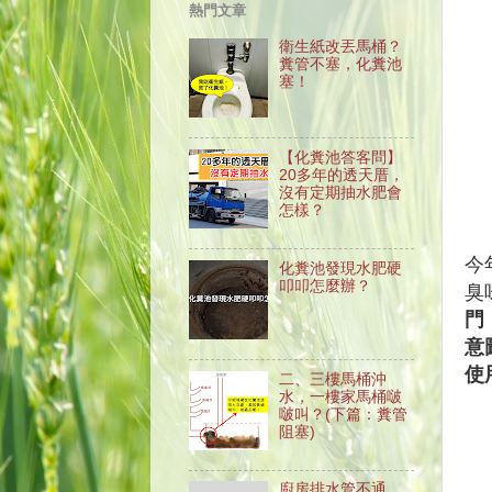
熱門文章
衛生紙改丟馬桶？
糞管不塞，化糞池
塞！
【化糞池答客問】
20多年的透天厝，
沒有定期抽水肥會
怎樣？
今
化糞池發現水肥硬
叩叩怎麼辦？
臭
門
意
使
二、三樓馬桶沖
水，一樓家馬桶啵
啵叫？(下篇：糞管
阻塞)
廚房排水管不通、