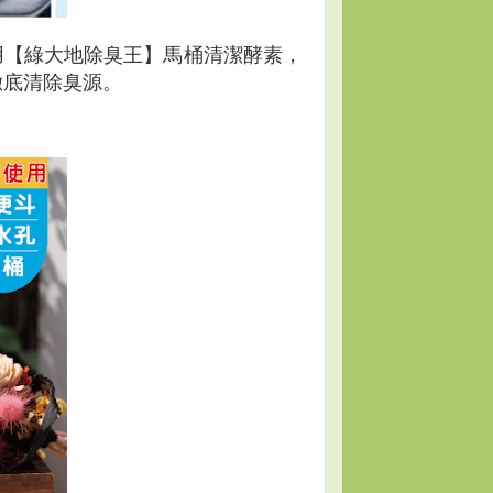
用【綠大地除臭王】馬桶清潔酵素，
徹底清除臭源。