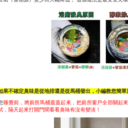
如果不確定臭味是從地排還是從馬桶發出，小編教您簡單
您
睡覺前，將廁所馬桶蓋蓋起來，把廁所窗戶全部關起
試，隔天起來打開門聞看看臭味有沒有變淡！