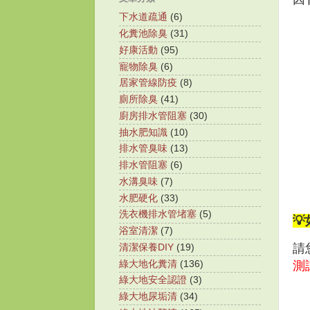
下水道疏通
(6)
化糞池除臭
(31)
好康活動
(95)
寵物除臭
(6)
居家管線防疫
(8)
廁所除臭
(41)
廚房排水管阻塞
(30)
抽水肥知識
(10)
排水管臭味
(13)
排水管阻塞
(6)
水溝臭味
(7)
水肥硬化
(33)
洗衣機排水管堵塞
(5)

浴室清潔
(7)
請
清潔保養DIY
(19)
綠大地化糞清
(136)
測
綠大地安全認證
(3)
綠大地尿垢清
(34)