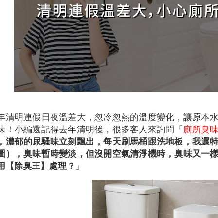
年清明連假日夜溫差大，忽冷忽熱的溫度變化，讓原本
味！小編還記得去年清明後，很多客人來詢問「
廁所臭
，濃郁的尿騷味立刻飄出，每天刷馬桶跟洗地板，我還
圖），臭味暫時變淡，但沒開空氣清淨機時，臭味又一
用【除臭王】處理？
」