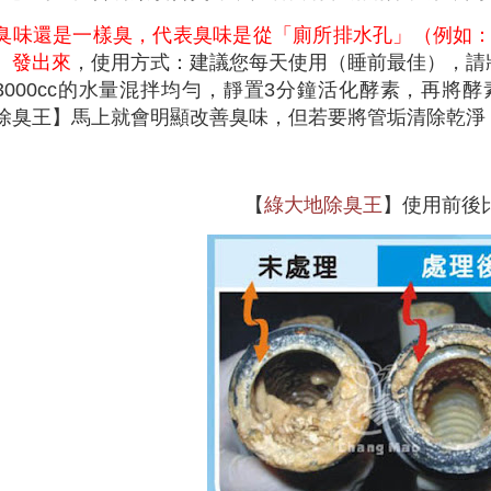
臭味還是一樣臭，代表臭味是從「廁所排水孔」（例如
）發出來
，使用方式：建議您每天使用（睡前最佳），請
3000cc的水量混拌均勻，靜置3分鐘活化酵素，再將
除臭王】馬上就會明顯改善臭味，但若要將管垢清除乾淨
【
綠大地除臭王
】使用前後