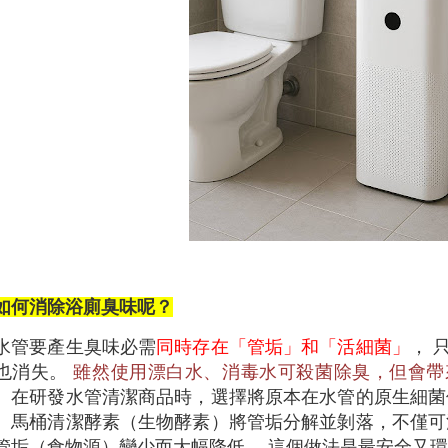
如何消除浴廁臭味呢？
水管要產生臭味必需
同時存在「管垢」和「活細菌」
， 
也消失。
雖然使用漂白水、消毒水可殺菌除臭，但會帶
】在研發水管清潔商品時，選擇將原本在水管的原生細菌
】馬桶清潔酵素（生物酵素）將管垢分解並剝落，不僅可
管垢（食物源）變少而大幅降低， 這個做法是最安全又