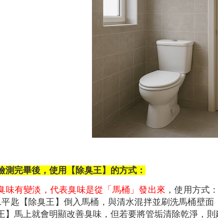
檢測完畢後，使用【除臭王】的方式：
臭味有變淡，代表臭味是從「馬桶」發出來
，使用方式
1平匙【除臭王】倒入馬桶，與清水混拌並刷洗馬桶壁面
王】馬上就會明顯改善臭味，但若要將管垢清除乾淨，則