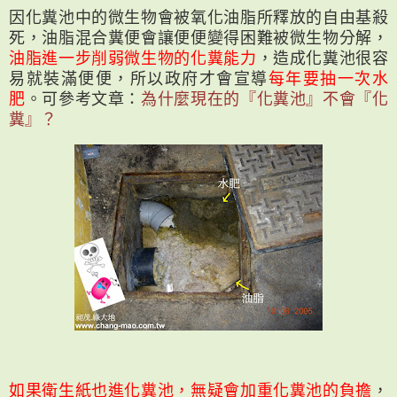
因化糞池中的微生物會被氧化油脂所釋放的自由基殺
死，油脂混合糞便會讓便便變得困難被微生物分解，
油脂進一步削弱微生物的化糞能力
，造成化糞池很容
易就裝滿便便，所以政府才會宣導
每年要抽一次水
肥
。可參考文章：
為什麼現在的『化糞池』不會『化
糞』？
如果衛生紙也進化糞池，無疑會加重化糞池的負擔
，