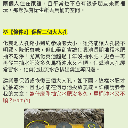
兩個人住在家裡，且平常也不會有很多朋友來家裡
玩，那您就有衛生紙丟馬桶的空間。
💡【條件2】保留三個大人孔
化糞池人孔縮小到約拳頭般大小，雖然能讓人孔變不
明顯、降低臭味，但此舉卻會讓化糞池長期堆積水肥
抽不乾淨！尤其化糞池超過十年沒抽水肥，更會一再
再發生抽水肥沒多久馬桶沖水又不順、化糞池人孔經
常冒水、化糞池出流水會排出糞渣等問題。
建議要保留或恢復三個大人孔，如下圖，這樣水肥才
能抽乾淨，且也才能在消毒池投放氯錠。詳細請參考
我的文章：
為什麼剛抽完水肥沒多久，馬桶沖水又不
順？Part (1)