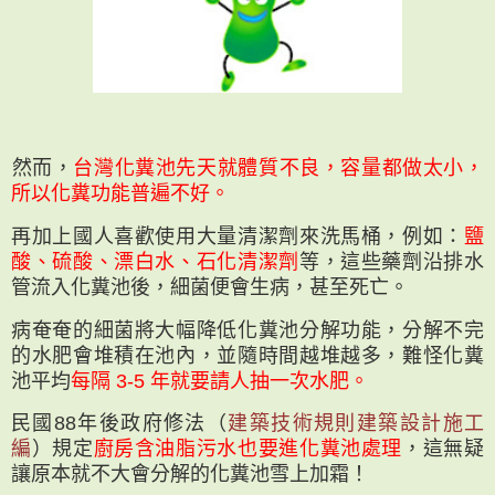
然而，
台灣化糞池先天就體質不良，容量都做太小，
所以化糞功能普遍不好。
再加上國人喜歡使用大量清潔劑來洗馬桶，例如：
鹽
酸、硫酸、漂白水、石化清潔劑
等，這些藥劑沿排水
管流入化糞池後，細菌便會生病，甚至死亡。
病奄奄的細菌將大幅降低化糞池分解功能，分解不完
的水肥會堆積在池內，並隨時間越堆越多，難怪化糞
池平均
每隔 3-5 年就要請人抽一次水肥。
民國88年後政府修法（
建築技術規則建築設計施工
編
）規定
廚房含油脂污水也要進化糞池處理
，這無疑
讓原本就不大會分解的化糞池雪上加霜！