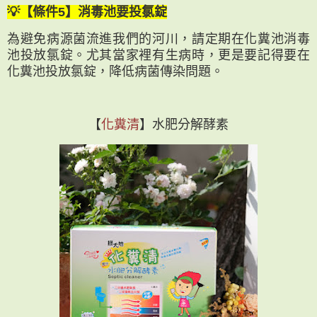
💡【條件5】消毒池要投氯錠
為避免病源菌流進我們的河川，請定期在化糞池消毒
池投放氯錠。尤其當家裡有生病時，更是要記得要在
化糞池投放氯錠，降低病菌傳染問題。
【
化糞清
】水肥分解酵素