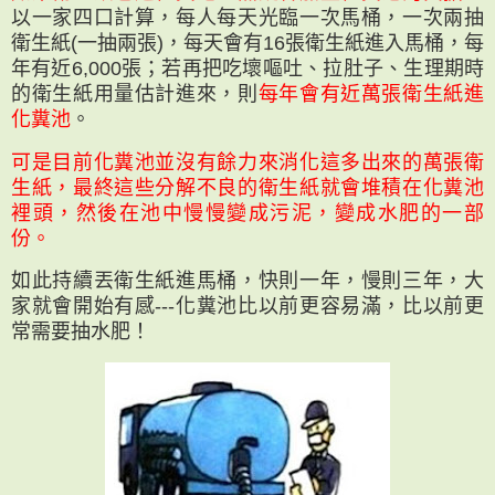
以一家四口計算，每人每天光臨一次馬桶，一次兩抽
衛生紙(一抽兩張)，每天會有16張衛生紙進入馬桶，每
年有近6,000張；若再把吃壞嘔吐、拉肚子、生理期時
的衛生紙用量估計進來，則
每年會有近萬張衛生紙進
化糞池
。
可是目前化糞池並沒有餘力來消化這多出來的萬張衛
生紙，最終這些分解不良的衛生紙就會堆積在化糞池
裡頭，然後在池中慢慢變成污泥，變成水肥的一部
份。
如此持續丟衛生紙進馬桶，快則一年，慢則三年，大
家就會開始有感---化糞池比以前更容易滿，比以前更
常需要抽水肥！