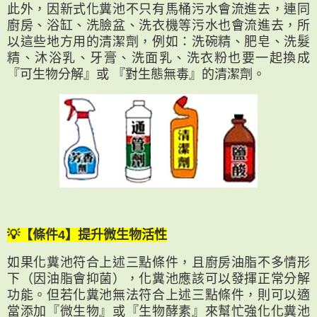
此外，因新式化糞池不只有馬桶污水會流進去，連同
廚房、浴缸、洗臉盆、洗衣機等污水也會流進去，所
以這些地方用的清潔劑，例如：洗碗精、肥皂、洗髮
精、沐浴乳、牙膏、洗面乳、洗衣粉也要一起換成
『可生物分解』或 『對生態無毒』的清潔劑。
💡【條件4】提升微生物活性
如果化糞池符合上述三點條件，且廚房油脂不多情形
下（因油脂會抑菌），化糞池應該可以發揮正常分解
功能。但若化糞池無法符合上述三點條件，則可以適
當添加『微生物』或『生物酵素』來幫忙強化化糞池