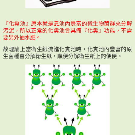
『化糞池』原本就是靠池內豐富的微生物菌群來分解
污泥，所以正常的化糞池會具備『化糞』功能，不需
要另外抽水肥。
故理論上當衛生紙流進化糞池時，化糞池內豐富的原
生菌種會分解衛生紙，順便分解衛生紙上的便便。