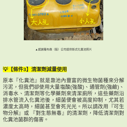
▲感謝羅布森（股）公司提供新式化糞池照片
💡【條件3】清潔劑減量使用
原本『化糞池』就是靠池內豐富的微生物菌種來分解
污泥，但我們卻使用大量塩酸(強酸)、通管劑(強鹼)、
消毒水、清潔劑等化學藥劑來清潔廁所，這些藥劑沿
排水管流入化糞池後，細菌便會被高度抑制，尤其若
濃度太高時，細菌甚至會死光光。所以請改用『可生
物分解』或 『對生態無毒』的清潔劑，降低清潔劑對
化糞池菌群的傷害。