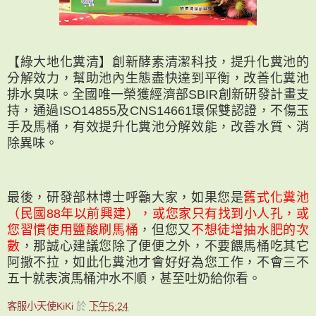
【綠大地化糞清】創新酵素清潔科技，提升化糞池的
分解效力，幫助池內生態盡快達到平衡，改善化糞池
排水臭味。全國唯一榮獲經濟部SBIR創新研發計畫支
持，通過ISO14855及CNS14661環保雙認證，不傷玉
手及馬桶，有效提升化糞池分解效能，改善水質、消
除異味。
最後，研發部林博士呼籲大家，如果您是
舊式化糞池
（民國88年以前興建），或您家只有找到小人孔，或
您習慣使用鹽酸刷馬桶
，但您又
不想徒增抽水肥的次
數
，那誠心建議您除了便便之外，不要餵馬桶吃其它
阿撒不拉，如此化糞池才會好好為您工作，不會三不
五十就表演馬桶沖水不順，甚至吐奶給你看。
客服小天使KiKi
於
下午5:24