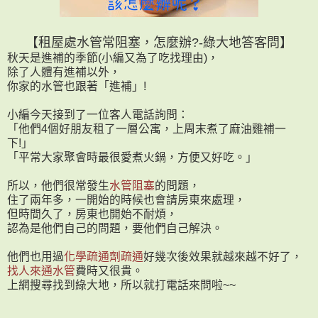
【租屋處水管常阻塞，怎麼辦?-
綠大地答客問
】
秋天是進補的季節(小編又為了吃找理由)，
除了人體有進補以外，
你家的水管也跟著「進補」!
小編今天接到了一位客人電話詢問：
「他們4個好朋友租了一層公寓，上周末煮了麻油雞補一
下!」
「平常大家聚會時最很愛煮火鍋，方便又好吃。」
所以，他們很常發生
水管阻塞
的問題，
住了兩年多，一開始的時候也會請房東來處理，
但時間久了，房東也開始不耐煩，
認為是他們自己的問題，要他們自己解決。
他們也用過
化學疏通劑疏通
好幾次後效果就越來越不好了，
找人來通水管
費時又很貴。
上網搜尋找到綠大地，所以就打電話來問啦~~