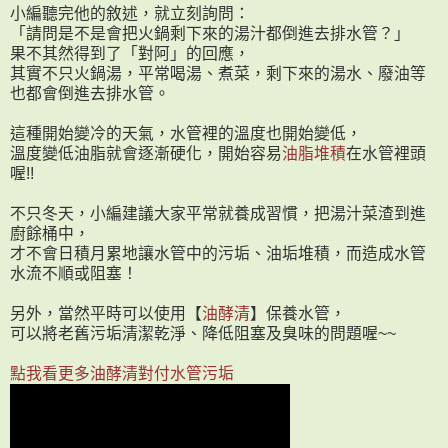
小編聽完他的敘述，就立刻詢問：
「請問是不是會把火鍋剩下來的湯汁都倒進去排水管？」
果不其然得到了「對阿」的回應，
其實不只火鍋湯，平常喝湯、煮菜，剩下來的湯水、廢油等
也都會倒進去排水管。
這種開始變冷的天氣，水管裡的溫度也開始變低，
溫度變低油脂就會逐漸硬化，開始容易
油脂堆積
在水管裡頭
喔!!
不只冬天，小編建議大家平常就養成習慣，把湯汁菜渣到進
廚餘桶中，
才不會日積月累地讓水管中的污垢、油垢堆積，而造成水管
水流不順或阻塞！
另外，當然平時可以使用【
油酵清
】保養水管，
可以將老舊污垢清潔乾淨、降低阻塞及臭味的問題喔~~
點我看更多油酵清對付水管污垢