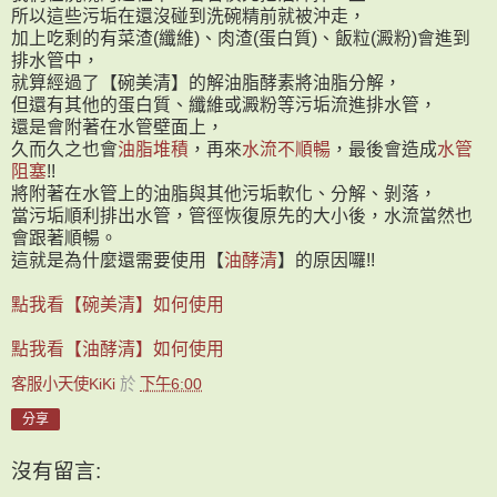
所以這些污垢在還沒碰到洗碗精前就被沖走，
加上吃剩的有菜渣(纖維)、肉渣(蛋白質)、飯粒(澱粉)會進到
排水管中，
就算經過了【碗美清】的解油脂酵素將油脂分解，
但還有其他的蛋白質、纖維或澱粉等污垢流進排水管，
還是會附著在水管壁面上，
久而久之也會
油脂堆積
，再來
水流不順暢
，最後會造成
水管
阻塞
!!
將附著在水管上的油脂與其他污垢軟化、分解、剝落，
當污垢順利排出水管，管徑恢復原先的大小後，水流當然也
會跟著順暢。
這就是為什麼還需要使用【
油酵清
】的原因囉!!
點我看【碗美清】如何使用
點我看【油酵清】如何使用
客服小天使KiKi
於
下午6:00
分享
沒有留言: