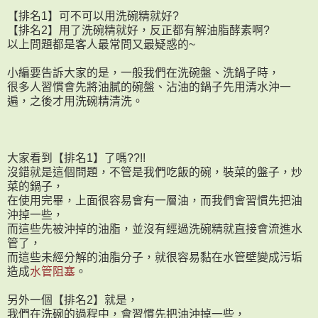
【排名1】可不可以用洗碗精就好?
【排名2】用了洗碗精就好，反正都有解油脂酵素啊?
以上問題都是客人最常問又最疑惑的~
小編要告訴大家的是，一般我們在洗碗盤、洗鍋子時，
很多人習慣會先將油膩的碗盤、沾油的鍋子先用清水沖一
遍，之後才用洗碗精清洗。
大家看到【排名1】了嗎??!!
沒錯就是這個問題，不管是我們吃飯的碗，裝菜的盤子，炒
菜的鍋子，
在使用完畢，上面很容易會有一層油，而我們會習慣先把油
沖掉一些，
而這些先被沖掉的油脂，並沒有經過洗碗精就直接會流進水
管了，
而這些未經分解的油脂分子，就很容易黏在水管壁變成污垢
造成
水管阻塞
。
另外一個【排名2】就是，
我們在洗碗的過程中，會習慣先把油沖掉一些，