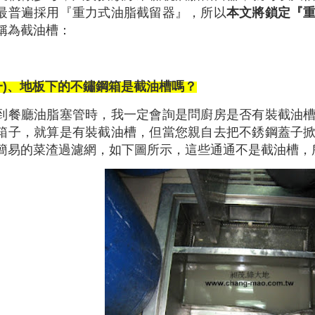
最普遍採用『重力式油脂截留器』，所以
本文將鎖定『
稱為截油槽：
一)、地板下的不鏽鋼箱是截油槽嗎？
到餐廳油脂塞管時，我一定會詢是問廚房是否有裝截油
箱子，就算是有裝截油槽，但當您親自去把不銹鋼蓋子
簡易的菜渣過濾網，如下圖所示，這些通通不是截油槽，