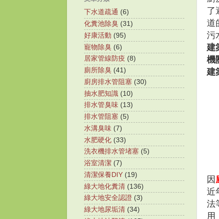
了
下水道疏通
(6)
道
化糞池除臭
(31)
污
好康活動
(95)
建
寵物除臭
(6)
機
居家管線防疫
(8)
廁所除臭
(41)
建
廚房排水管阻塞
(30)
抽水肥知識
(10)
排水管臭味
(13)
排水管阻塞
(5)
水溝臭味
(7)
水肥硬化
(33)
洗衣機排水管堵塞
(5)
浴室清潔
(7)
清潔保養DIY
(19)
因
綠大地化糞清
(136)
近
綠大地安全認證
(3)
法
綠大地尿垢清
(34)
用