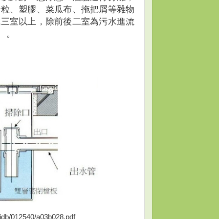
砂粒、塑膠、菜瓜布、拖把屑等雜物
成三室以上，除前後二室為污水進流
離。
db/012540/a03b028.pdf