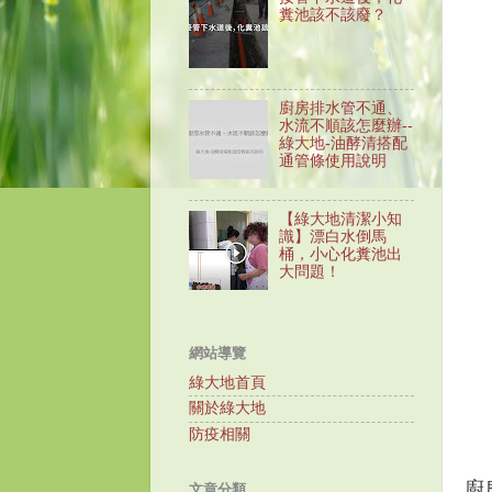
糞池該不該廢？
廚房排水管不通、
水流不順該怎麼辦--
綠大地-油酵清搭配
通管條使用說明
【綠大地清潔小知
識】漂白水倒馬
桶，小心化糞池出
大問題！
網站導覽
綠大地首頁
關於綠大地
防疫相關
廚
文章分類