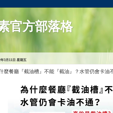
素官方部落格
22年3月11日 星期五
什麼餐廳『截油槽』不能『截油』？水管仍會卡油