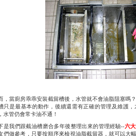
而，當廚房乖乖安裝截留槽後，水管就不會油脂阻塞嗎
槽只是最基本的動作，後續還需有正確的管理及維護，
，水管仍會常卡油不通！
下是我們跟截油槽磨合多年後整理出來的管理經驗--
六大
友們做參考，只要按順序來檢視油脂截留器，就可以大