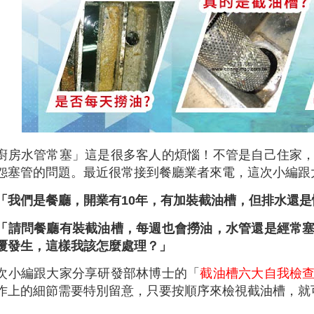
廚房水管常塞」這是很多客人的煩惱！不管是自己住家
怨塞管的問題。最近很常接到餐廳業者來電，這次小編跟
「我們是餐廳，開業有10年，有加裝截油槽，但排水還
「請問餐廳有裝截油槽，每週也會撈油，水管還是經常
覆發生，這樣我該怎麼處理？」
次小編跟大家分享研發部林博士的「
截油槽六大自我檢
作上的細節需要特別留意，只要按順序來檢視截油槽，就