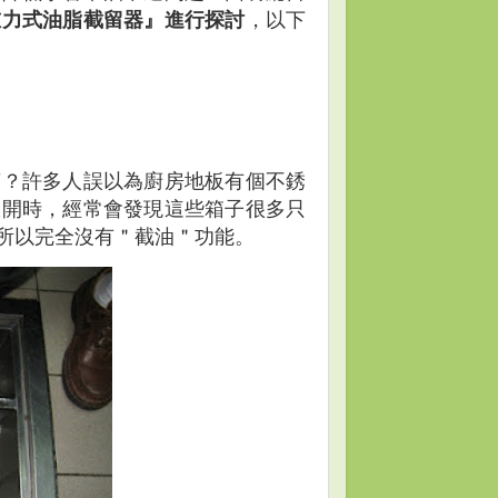
重力式油脂截留器』進行探討
，以下
槽？許多人誤以為廚房地板有個不銹
掀開時，經常會發現這些箱子很多只
所以完全沒有＂截油＂功能。