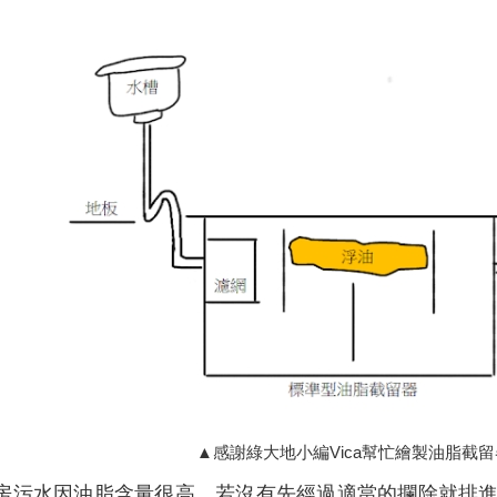
▲感謝綠大地小編Vica幫忙繪製油脂截
房污水因油脂含量很高，若沒有先經過適當的攔除就排