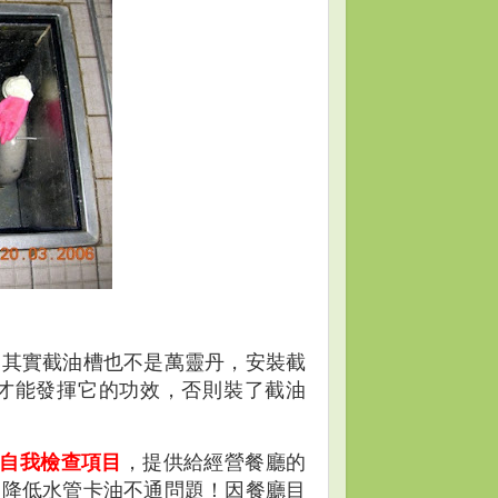
？其實截油槽也不是萬靈丹，安裝截
才能發揮它的功效，否則裝了截油
自我檢查項目
，提供給經營餐廳的
幅降低水管卡油不通問題！因餐廳目