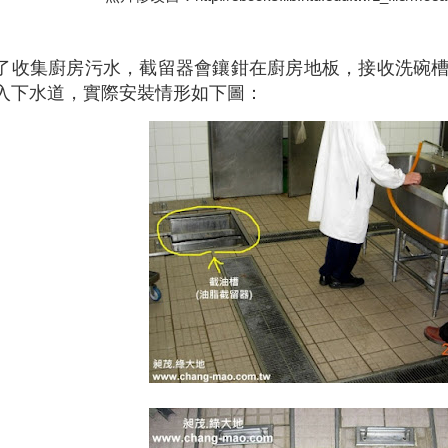
了收集廚房污水，截留器會鑲鉗在廚房地板，接收洗碗
入下水道，實際安裝情形如下圖：