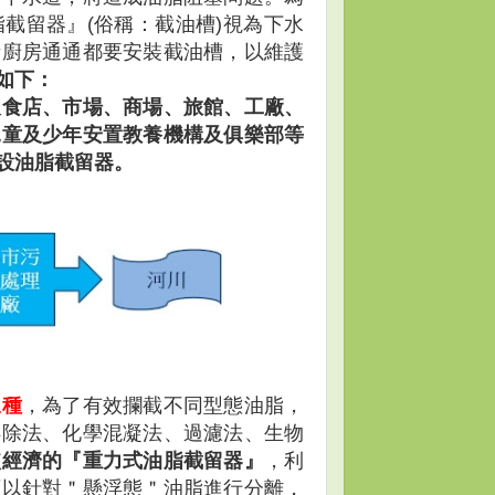
截留器』(俗稱：截油槽)視為下水
街廚房通通都要安裝截油槽，以維護
如下：
飲食店、市場、商場、旅館、工廠、
兒童及少年安置教養機構及俱樂部等
設油脂截留器。
三種
，為了有效攔截不同型態油脂，
浮除法、化學混凝法、過濾法、生物
較經濟的『重力式油脂截留器』
，利
可以針對＂懸浮態＂油脂進行分離，