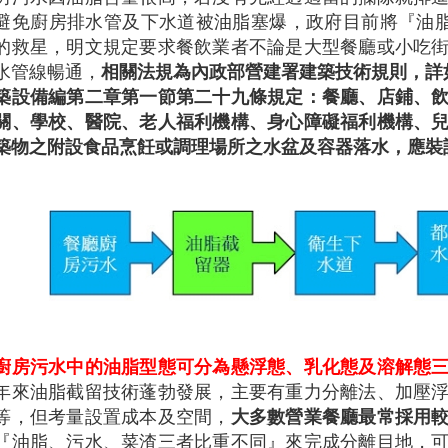
避免廚房排水管及下水道被油脂塞爆，政府目前將『油脂
的救星，明文規定要求餐飲業者不論是大型餐廳或小吃
水管線暢通，
相關法規為內政部營建署建築技術規則，詳
築設備編第二章第一節第二十九條規定：餐廳、店鋪、
關、學校、醫院、老人福利機構、身心障礙福利機構、
築物之附設食品烹飪或調理場所之水盆及容器落水，應裝
廚房污水中的油脂型態可分為懸浮態、乳化態及溶解態
年來油脂截留技術蓬勃發展，主要有重力分離法、加壓
等，但考量設置成本及空間，
大多數營業餐廳最常採用
『油脂、污水、菜渣三者比重不同』來完成分離目地，