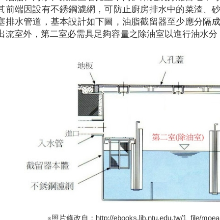
其前端因設有不銹鋼濾網，可防止廚房排水中的菜渣、
塞排水管道，基本設計如下圖，油脂截留器至少應分隔
出流室外，第二室必需具足夠容量之除油室以進行油水分
※照片修改自：http://ebooks.lib.ntu.edu.tw/1_file/moeai