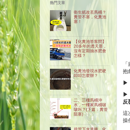
熱門文章
衛生紙改丟馬桶？
糞管不塞，化糞池
塞！
【化糞池答客問】
20多年的透天厝，
沒有定期抽水肥會
怎樣？
「
抱
化糞池發現水肥硬
叩叩怎麼辦？
▶
▶
二、三樓馬桶沖
反
水，一樓家馬桶啵
啵叫？(下篇：糞管
這
阻塞)
操
接管下水道後，化