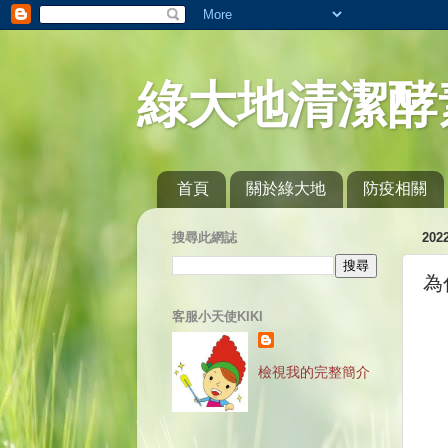
綠大地清潔酵
首頁
關於綠大地
防疫相關
搜尋此網誌
20
為
客服小天使KIKI
檢視我的完整簡介