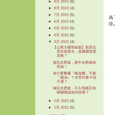
►
9月 2022
(6)
►
8月 2022
(4)
►
7月 2022
(5)
為
►
6月 2022
(4)
排
►
5月 2022
(5)
►
4月 2022
(6)
▼
3月 2022
(4)
【公寓大樓管線篇】廚房沒
用水卻冒水，低樓層首當
其衝？
抽完水肥後，家中水肥臭味
四溢！
為什麼餐廳『截油槽』不能
『截油』？水管仍會卡油
不通？
抽完水肥後，不久馬桶又有
啵啵啵該如何改善？
►
2月 2022
(4)
►
1月 2022
(5)