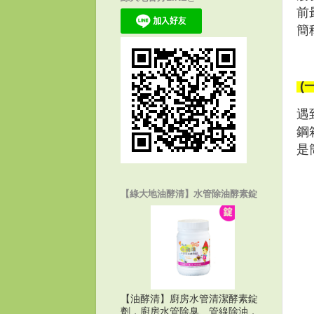
前
簡
(
遇
鋼
是
【綠大地油酵清】水管除油酵素錠
【油酵清】廚房水管清潔酵素錠
劑，廚房水管除臭、管線除油，