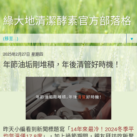
綠大地清潔酵素官方部落格
▼
2025年2月27日 星期四
年節油垢剛堆積，年後清管好時機！
昨天小編看到新聞標題寫「
14年來最冷！2024冬季平
均氣溫僅17.8度
」，加上過節期間，親友拜訪吃飯聚