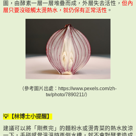
圖，由酵素一層一層堆疊而成，外層失去活性，
但內
層只要沒碰觸太燙熱水，就仍保有正常活性
。
​（參考圖片出處：https://www.pexels.com/zh-
tw/photo/7890211/）
💡【林博士小提醒】
建議可以將「剛煮完」的麵粉水或燙青菜的熱水放涼
一下，手碰感覺溫溫時再倒水槽，就不會對酵素造成