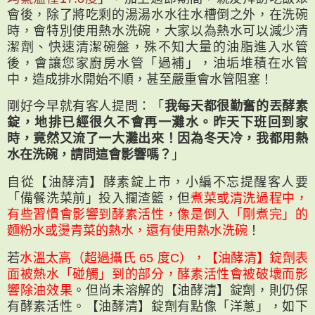
會後，除了將吃剩的湯湯水水往水槽倒之外，在洗碗
時，會特別使用熱水洗碗，大家以為熱水可以減少清
潔劑、快速清潔碗盤，殊不知大量的油脂進入水管
後，會讓您家廚房水管「過補」，油垢堆積在水管
中，造成排水開始不順，甚至嚴重會水管阻塞！
剛好今早就有客人提問：「
我每天都很勤奮的丟酵素
錠，地排已經很久不會再一灘水。昨天下班回到家
時，竟然又流了一大灘出來！因為冬天冷，我都用熱
水在洗碗，請問這會影響嗎？
」
自從【油酵清】酵素錠上市，小編不忘提醒客人要
「備餐洗菜前」投入攔渣籃，但
煮菜或清洗過程中，
有些習慣會影響到酵素活性，像是倒入「剛煮完」的
麵粉水或燙青菜的熱水，還有使用熱水洗碗
！
若
水溫太高（超過攝氏 65 度C），【油酵清】錠劑表
面被熱水「碰觸」到的部分，酵素活性會被破壞而影
響除油效果
。但尚未溶解的【油酵清】錠劑，則仍保
有酵素活性。【油酵清】錠劑有點像「洋蔥」，如下