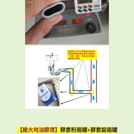
【
綠大地油酵清
】酵素粉兩罐+酵素錠兩罐