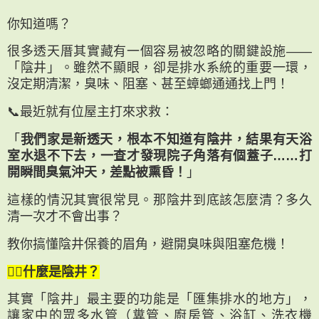
你知道嗎？
很多透天厝其實藏有一個容易被忽略的關鍵設施——
「陰井」。雖然不顯眼，卻是排水系統的重要一環，
沒定期清潔，臭味、阻塞、甚至蟑螂通通找上門！
📞最近就有位屋主打來求救：
「
我們家是新透天，根本不知道有陰井，結果有天浴
室水退不下去，一查才發現院子角落有個蓋子……打
開瞬間臭氣沖天，差點被熏昏！
」
這樣的情況其實很常見。那陰井到底該怎麼清？多久
清一次才不會出事？
教你搞懂陰井保養的眉角，避開臭味與阻塞危機！
🙋‍♂️什麼是陰井？
其實「陰井」最主要的功能是「匯集排水的地方」，
讓家中的眾多水管（糞管、廚房管、浴缸、洗衣機