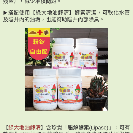
殘渣），減少堆積問題。
▶︎搭配使用【綠大地油酵清】酵素清潔，可軟化水管
及陰井內的油垢，也能幫助陰井內部除臭。
【
綠大地油酵清
】含珍貴「脂解酵素(Lipase)」，可有