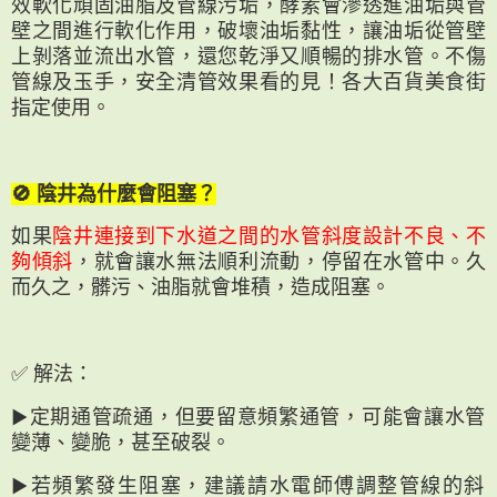
效軟化頑固油脂及管線污垢，酵素會滲透進油垢與管
壁之間進行軟化作用，破壞油垢黏性，讓油垢從管壁
上剝落並流出水管，還您乾淨又順暢的排水管。不傷
管線及玉手，安全清管效果看的見！各大百貨美食街
指定使用。
🚫 陰井為什麼會阻塞？
如果
陰井連接到下水道之間的水管斜度設計不良、不
夠傾斜
，就會讓水無法順利流動，停留在水管中。久
而久之，髒污、油脂就會堆積，造成阻塞。
✅ 解法：
▶︎定期通管疏通，但要留意頻繁通管，可能會讓水管
變薄、變脆，甚至破裂。
▶︎若頻繁發生阻塞，建議請水電師傅調整管線的斜